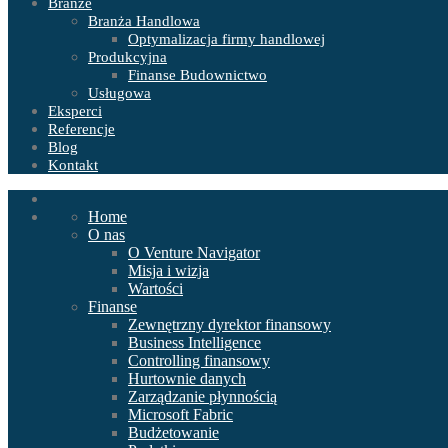
Branże
Branża Handlowa
Optymalizacja firmy handlowej
Produkcyjna
Finanse Budownictwo
Usługowa
Eksperci
Referencje
Blog
Kontakt
Home
O nas
O Venture Navigator
Misja i wizja
Wartości
Finanse
Zewnętrzny dyrektor finansowy
Business Intelligence
Controlling finansowy
Hurtownie danych
Zarządzanie płynnością
Microsoft Fabric
Budżetowanie