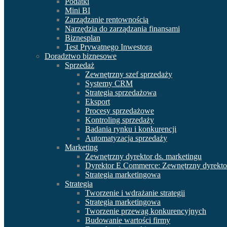
Podatki
Mini BI
Zarządzanie rentownością
Narzędzia do zarządzania finansami
Biznesplan
Test Prywatnego Inwestora
Doradztwo biznesowe
Sprzedaż
Zewnętrzny szef sprzedaży
Systemy CRM
Strategia sprzedażowa
Eksport
Procesy sprzedażowe
Kontroling sprzedaży
Badania rynku i konkurencji
Automatyzacja sprzedaży
Marketing
Zewnętrzny dyrektor ds. marketingu
Dyrektor E Commerce: Zewnętrzny dyrektor
Strategia marketingowa
Strategia
Tworzenie i wdrażanie strategii
Strategia marketingowa
Tworzenie przewag konkurencyjnych
Budowanie wartości firmy