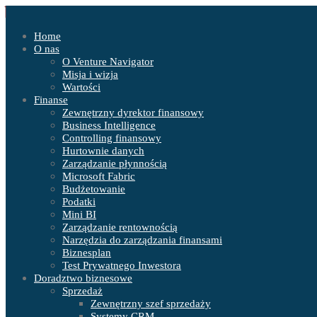
Home
O nas
O Venture Navigator
Misja i wizja
Wartości
Finanse
Zewnętrzny dyrektor finansowy
Business Intelligence
Controlling finansowy
Hurtownie danych
Zarządzanie płynnością
Microsoft Fabric
Budżetowanie
Podatki
Mini BI
Zarządzanie rentownością
Narzędzia do zarządzania finansami
Biznesplan
Test Prywatnego Inwestora
Doradztwo biznesowe
Sprzedaż
Zewnętrzny szef sprzedaży
Systemy CRM