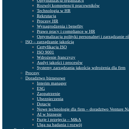
Optymalizacja organizacji
Rozwój kompetencji pracowników
Technologia w HR
Rekrutacja
Procesy HR
Wynagrodzenia i benefity
Prawo pracy i compliance w HR
Optymalizacja polityki personalnej i zarządzanie 
ISO – zarządzanie jakością
Certyfikacja ISO
ISO 9001
Wdrożenie franczyzy
Audyt jakości i procesów
Systemy zarządzania jakością wdrożenia dla firm
Procesy
Doradztwo biznesowe
Interim manager
ESG
Zaopatrzenie
Ubezpieczenia
Dotacje
Nowe technologie dla firm – doradztwo Venture N
AI w biznesie
Fuzje i przejęcia – M&A
Ulga na badania i rozwój