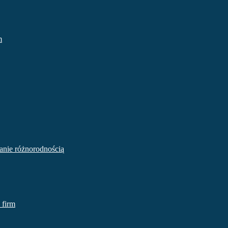
m
zanie różnorodnością
 firm