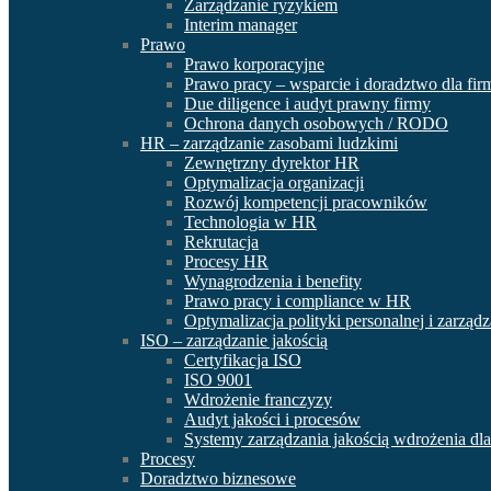
Zarządzanie ryzykiem
Interim manager
Prawo
Prawo korporacyjne
Prawo pracy – wsparcie i doradztwo dla fir
Due diligence i audyt prawny firmy
Ochrona danych osobowych / RODO
HR – zarządzanie zasobami ludzkimi
Zewnętrzny dyrektor HR
Optymalizacja organizacji
Rozwój kompetencji pracowników
Technologia w HR
Rekrutacja
Procesy HR
Wynagrodzenia i benefity
Prawo pracy i compliance w HR
Optymalizacja polityki personalnej i zarząd
ISO – zarządzanie jakością
Certyfikacja ISO
ISO 9001
Wdrożenie franczyzy
Audyt jakości i procesów
Systemy zarządzania jakością wdrożenia dla
Procesy
Doradztwo biznesowe