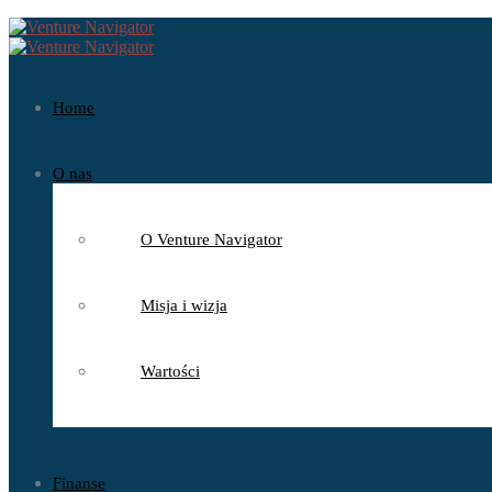
Home
O nas
O Venture Navigator
Misja i wizja
Wartości
Finanse