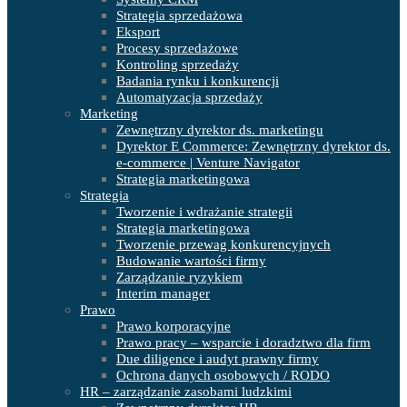
Strategia sprzedażowa
Eksport
Procesy sprzedażowe
Kontroling sprzedaży
Badania rynku i konkurencji
Automatyzacja sprzedaży
Marketing
Zewnętrzny dyrektor ds. marketingu
Dyrektor E Commerce: Zewnętrzny dyrektor ds.
e-commerce | Venture Navigator
Strategia marketingowa
Strategia
Tworzenie i wdrażanie strategii
Strategia marketingowa
Tworzenie przewag konkurencyjnych
Budowanie wartości firmy
Zarządzanie ryzykiem
Interim manager
Prawo
Prawo korporacyjne
Prawo pracy – wsparcie i doradztwo dla firm
Due diligence i audyt prawny firmy
Ochrona danych osobowych / RODO
HR – zarządzanie zasobami ludzkimi