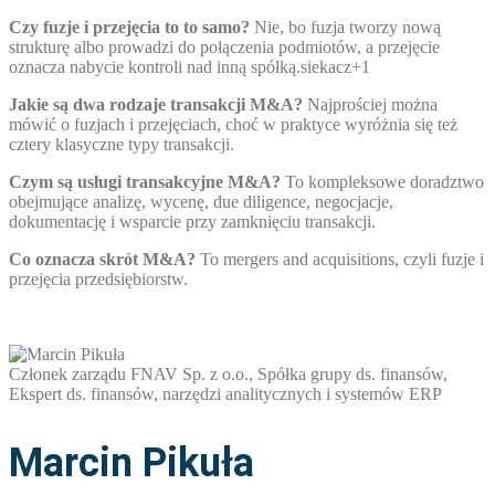
Czy fuzje i przejęcia to to samo?
Nie, bo fuzja tworzy nową
strukturę albo prowadzi do połączenia podmiotów, a przejęcie
oznacza nabycie kontroli nad inną spółką.siekacz+1
Jakie są dwa rodzaje transakcji M&A?
Najprościej można
mówić o fuzjach i przejęciach, choć w praktyce wyróżnia się też
cztery klasyczne typy transakcji.
Czym są usługi transakcyjne M&A?
To kompleksowe doradztwo
obejmujące analizę, wycenę, due diligence, negocjacje,
dokumentację i wsparcie przy zamknięciu transakcji.
Co oznacza skrót M&A?
To mergers and acquisitions, czyli fuzje i
przejęcia przedsiębiorstw.
Członek zarządu FNAV Sp. z o.o., Spółka grupy ds. finansów,
Ekspert ds. finansów, narzędzi analitycznych i systemów ERP
Marcin Pikuła