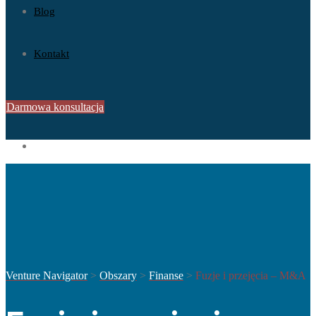
Blog
Kontakt
Darmowa konsultacja
Venture Navigator
>
Obszary
>
Finanse
>
Fuzje i przejęcia – M&A