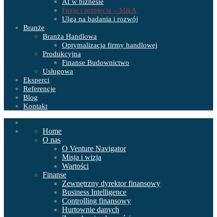
AI w biznesie
Fuzje i przejęcia – M&A
Ulga na badania i rozwój
Branże
Branża Handlowa
Optymalizacja firmy handlowej
Produkcyjna
Finanse Budownictwo
Usługowa
Eksperci
Referencje
Blog
Kontakt
Home
O nas
O Venture Navigator
Misja i wizja
Wartości
Finanse
Zewnętrzny dyrektor finansowy
Business Intelligence
Controlling finansowy
Hurtownie danych