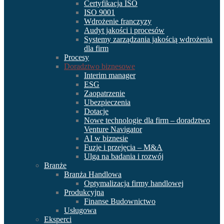
Certyfikacja ISO
ISO 9001
Wdrożenie franczyzy
Audyt jakości i procesów
Systemy zarządzania jakością wdrożenia
dla firm
Procesy
Doradztwo biznesowe
Interim manager
ESG
Zaopatrzenie
Ubezpieczenia
Dotacje
Nowe technologie dla firm – doradztwo
Venture Navigator
AI w biznesie
Fuzje i przejęcia – M&A
Ulga na badania i rozwój
Branże
Branża Handlowa
Optymalizacja firmy handlowej
Produkcyjna
Finanse Budownictwo
Usługowa
Eksperci