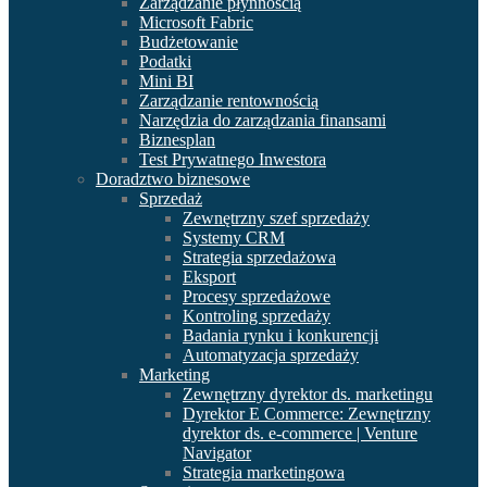
Zarządzanie płynnością
Microsoft Fabric
Budżetowanie
Podatki
Mini BI
Zarządzanie rentownością
Narzędzia do zarządzania finansami
Biznesplan
Test Prywatnego Inwestora
Doradztwo biznesowe
Sprzedaż
Zewnętrzny szef sprzedaży
Systemy CRM
Strategia sprzedażowa
Eksport
Procesy sprzedażowe
Kontroling sprzedaży
Badania rynku i konkurencji
Automatyzacja sprzedaży
Marketing
Zewnętrzny dyrektor ds. marketingu
Dyrektor E Commerce: Zewnętrzny
dyrektor ds. e-commerce | Venture
Navigator
Strategia marketingowa