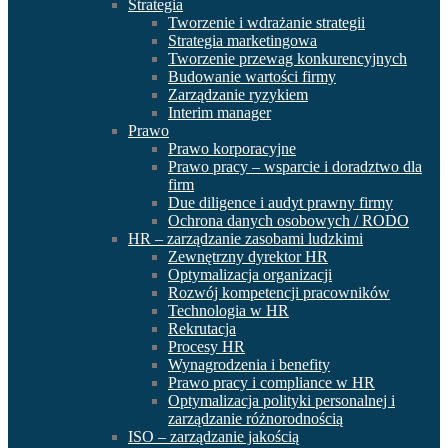
Strategia
Tworzenie i wdrażanie strategii
Strategia marketingowa
Tworzenie przewag konkurencyjnych
Budowanie wartości firmy
Zarządzanie ryzykiem
Interim manager
Prawo
Prawo korporacyjne
Prawo pracy – wsparcie i doradztwo dla
firm
Due diligence i audyt prawny firmy
Ochrona danych osobowych / RODO
HR – zarządzanie zasobami ludzkimi
Zewnętrzny dyrektor HR
Optymalizacja organizacji
Rozwój kompetencji pracowników
Technologia w HR
Rekrutacja
Procesy HR
Wynagrodzenia i benefity
Prawo pracy i compliance w HR
Optymalizacja polityki personalnej i
zarządzanie różnorodnością
ISO – zarządzanie jakością