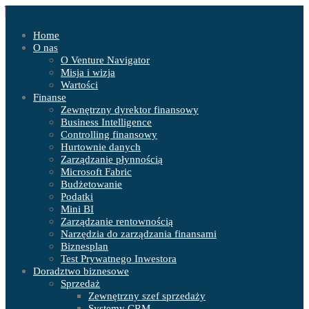
Home
O nas
O Venture Navigator
Misja i wizja
Wartości
Finanse
Zewnętrzny dyrektor finansowy
Business Intelligence
Controlling finansowy
Hurtownie danych
Zarządzanie płynnością
Microsoft Fabric
Budżetowanie
Podatki
Mini BI
Zarządzanie rentownością
Narzędzia do zarządzania finansami
Biznesplan
Test Prywatnego Inwestora
Doradztwo biznesowe
Sprzedaż
Zewnętrzny szef sprzedaży
Systemy CRM