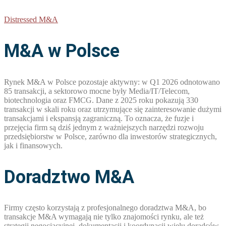
Distressed M&A
M&A w Polsce
Rynek M&A w Polsce pozostaje aktywny: w Q1 2026 odnotowano
85 transakcji, a sektorowo mocne były Media/IT/Telecom,
biotechnologia oraz FMCG. Dane z 2025 roku pokazują 330
transakcji w skali roku oraz utrzymujące się zainteresowanie dużymi
transakcjami i ekspansją zagraniczną. To oznacza, że fuzje i
przejęcia firm są dziś jednym z ważniejszych narzędzi rozwoju
przedsiębiorstw w Polsce, zarówno dla inwestorów strategicznych,
jak i finansowych.
Doradztwo M&A
Firmy często korzystają z profesjonalnego doradztwa M&A, bo
transakcje M&A wymagają nie tylko znajomości rynku, ale też
strategii negocjacyjnej, dokumentacji i koordynacji wielu doradców.