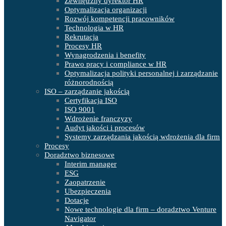
Zewnętrzny dyrektor HR
Optymalizacja organizacji
Rozwój kompetencji pracowników
Technologia w HR
Rekrutacja
Procesy HR
Wynagrodzenia i benefity
Prawo pracy i compliance w HR
Optymalizacja polityki personalnej i zarządzanie
różnorodnością
ISO – zarządzanie jakością
Certyfikacja ISO
ISO 9001
Wdrożenie franczyzy
Audyt jakości i procesów
Systemy zarządzania jakością wdrożenia dla firm
Procesy
Doradztwo biznesowe
Interim manager
ESG
Zaopatrzenie
Ubezpieczenia
Dotacje
Nowe technologie dla firm – doradztwo Venture
Navigator