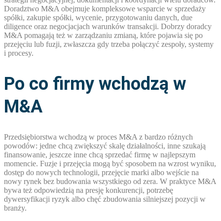
Doradztwo M&A obejmuje kompleksowe wsparcie w sprzedaży
spółki, zakupie spółki, wycenie, przygotowaniu danych, due
diligence oraz negocjacjach warunków transakcji. Dobrzy doradcy
M&A pomagają też w zarządzaniu zmianą, które pojawia się po
przejęciu lub fuzji, zwłaszcza gdy trzeba połączyć zespoły, systemy
i procesy.
Po co firmy wchodzą w
M&A
Przedsiębiorstwa wchodzą w proces M&A z bardzo różnych
powodów: jedne chcą zwiększyć skalę działalności, inne szukają
finansowanie, jeszcze inne chcą sprzedać firmę w najlepszym
momencie. Fuzje i przejęcia mogą być sposobem na wzrost wyniku,
dostęp do nowych technologii, przejęcie marki albo wejście na
nowy rynek bez budowania wszystkiego od zera. W praktyce M&A
bywa też odpowiedzią na presję konkurencji, potrzebę
dywersyfikacji ryzyk albo chęć zbudowania silniejszej pozycji w
branży.