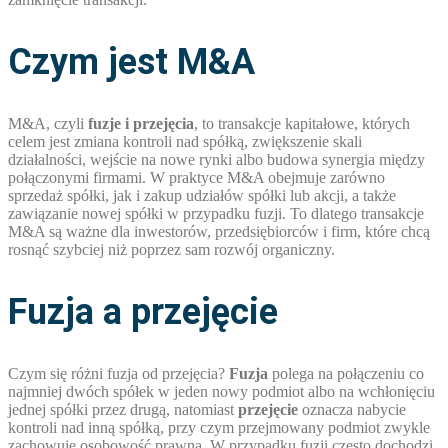
Czym jest M&A
M&A, czyli
fuzje i przejęcia
, to transakcje kapitałowe, których
celem jest zmiana kontroli nad spółką, zwiększenie skali
działalności, wejście na nowe rynki albo budowa synergia między
połączonymi firmami. W praktyce M&A obejmuje zarówno
sprzedaż spółki, jak i zakup udziałów spółki lub akcji, a także
zawiązanie nowej spółki w przypadku fuzji. To dlatego transakcje
M&A są ważne dla inwestorów, przedsiębiorców i firm, które chcą
rosnąć szybciej niż poprzez sam rozwój organiczny.
Fuzja a przejęcie
Czym się różni fuzja od przejęcia?
Fuzja
polega na połączeniu co
najmniej dwóch spółek w jeden nowy podmiot albo na wchłonięciu
jednej spółki przez drugą, natomiast
przejęcie
oznacza nabycie
kontroli nad inną spółką, przy czym przejmowany podmiot zwykle
zachowuje osobowość prawną. W przypadku fuzji często dochodzi