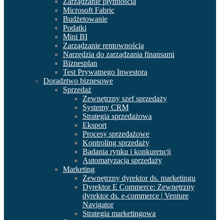
Zarządzanie płynnością
Microsoft Fabric
Budżetowanie
Podatki
Mini BI
Zarządzanie rentownością
Narzędzia do zarządzania finansami
Biznesplan
Test Prywatnego Inwestora
Doradztwo biznesowe
Sprzedaż
Zewnętrzny szef sprzedaży
Systemy CRM
Strategia sprzedażowa
Eksport
Procesy sprzedażowe
Kontroling sprzedaży
Badania rynku i konkurencji
Automatyzacja sprzedaży
Marketing
Zewnętrzny dyrektor ds. marketingu
Dyrektor E Commerce: Zewnętrzny
dyrektor ds. e-commerce | Venture
Navigator
Strategia marketingowa