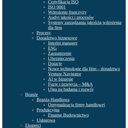
Certyfikacja ISO
ISO 9001
Wdrożenie franczyzy
Audyt jakości i procesów
Systemy zarządzania jakością wdrożenia
dla firm
Procesy
Doradztwo biznesowe
Interim manager
ESG
Zaopatrzenie
Ubezpieczenia
Dotacje
Nowe technologie dla firm – doradztwo
Venture Navigator
AI w biznesie
Fuzje i przejęcia – M&A
Ulga na badania i rozwój
Branże
Branża Handlowa
Optymalizacja firmy handlowej
Produkcyjna
Finanse Budownictwo
Usługowa
Eksperci