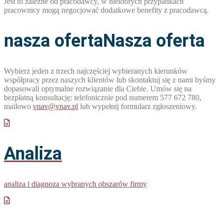
Jest to zależne od pracodawcy, w niektórych przypadkach
pracownicy mogą negocjować dodatkowe benefity z pracodawcą.
nasza oferta
Nasza oferta
Wybierz jeden z trzech najczęściej wybieranych kierunków
współpracy przez naszych klientów lub skontaktuj się z nami byśmy
dopasowali optymalne rozwiązanie dla Ciebie. Umów się na
bezpłatną konsultację: telefonicznie pod numerem 577 672 780,
mailowo
vnav@vnav.pl
lub wypełnij formularz zgłoszeniowy.
Analiza
analiza i diagnoza wybranych obszarów firmy