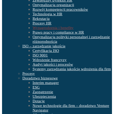
Zewnętrzny dyrektor HR
Optymalizacja organizacji
Rozwój kompetencji pracowników
Technologia w HR
Rekrutacja
Procesy HR
Wynagrodzenia i benefity
Prawo pracy i compliance w HR
Optymalizacja polityki personalnej i zarządzanie
różnorodnością
ISO – zarządzanie jakością
Certyfikacja ISO
ISO 9001
Wdrożenie franczyzy
Audyt jakości i procesów
Systemy zarządzania jakością wdrożenia dla firm
Procesy
Doradztwo biznesowe
Interim manager
ESG
Zaopatrzenie
Ubezpieczenia
Dotacje
Nowe technologie dla firm – doradztwo Venture
Navigator