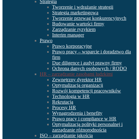
Strategia
Tworzenie i wdrażanie strategii
Strategia marketingowa
Tworzenie przewag konkurencyjnych
Budowanie wartości firmy
Zarządzanie ryzykiem
Interim manager
Prawo
Prawo korporacyjne
Prawo pracy – wsparcie i doradztwo dla
firm
Due diligence i audyt prawny firmy
Ochrona danych osobowych / RODO
HR – zarządzanie zasobami ludzkimi
Zewnętrzny dyrektor HR
Optymalizacja organizacji
Rozwój kompetencji pracowników
Technologia w HR
Rekrutacja
Procesy HR
Wynagrodzenia i benefity
Prawo pracy i compliance w HR
Optymalizacja polityki personalnej i
zarządzanie różnorodnością
ISO – zarządzanie jakością