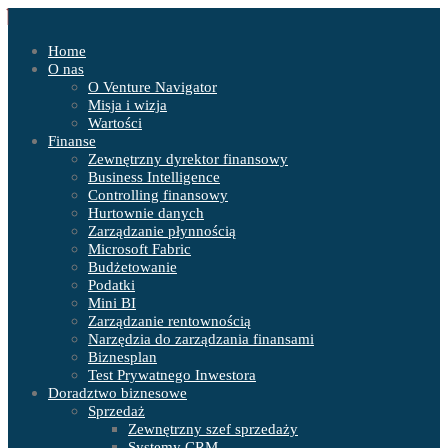
Home
O nas
O Venture Navigator
Misja i wizja
Wartości
Finanse
Zewnętrzny dyrektor finansowy
Business Intelligence
Controlling finansowy
Hurtownie danych
Zarządzanie płynnością
Microsoft Fabric
Budżetowanie
Podatki
Mini BI
Zarządzanie rentownością
Narzędzia do zarządzania finansami
Biznesplan
Test Prywatnego Inwestora
Doradztwo biznesowe
Sprzedaż
Zewnętrzny szef sprzedaży
Systemy CRM