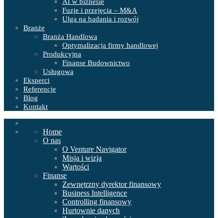
AI w biznesie
Fuzje i przejęcia – M&A
Ulga na badania i rozwój
Branże
Branża Handlowa
Optymalizacja firmy handlowej
Produkcyjna
Finanse Budownictwo
Usługowa
Eksperci
Referencje
Blog
Kontakt
Home
O nas
O Venture Navigator
Misja i wizja
Wartości
Finanse
Zewnętrzny dyrektor finansowy
Business Intelligence
Controlling finansowy
Hurtownie danych