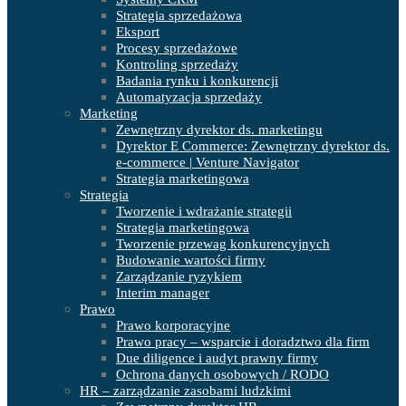
Strategia sprzedażowa
Eksport
Procesy sprzedażowe
Kontroling sprzedaży
Badania rynku i konkurencji
Automatyzacja sprzedaży
Marketing
Zewnętrzny dyrektor ds. marketingu
Dyrektor E Commerce: Zewnętrzny dyrektor ds.
e-commerce | Venture Navigator
Strategia marketingowa
Strategia
Tworzenie i wdrażanie strategii
Strategia marketingowa
Tworzenie przewag konkurencyjnych
Budowanie wartości firmy
Zarządzanie ryzykiem
Interim manager
Prawo
Prawo korporacyjne
Prawo pracy – wsparcie i doradztwo dla firm
Due diligence i audyt prawny firmy
Ochrona danych osobowych / RODO
HR – zarządzanie zasobami ludzkimi