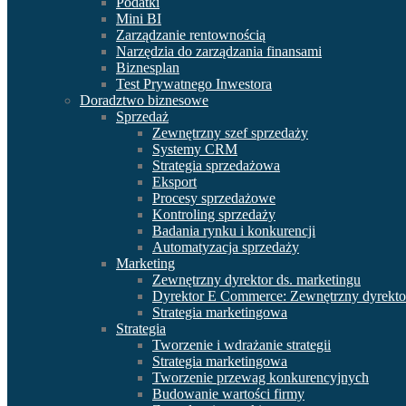
Podatki
Mini BI
Zarządzanie rentownością
Narzędzia do zarządzania finansami
Biznesplan
Test Prywatnego Inwestora
Doradztwo biznesowe
Sprzedaż
Zewnętrzny szef sprzedaży
Systemy CRM
Strategia sprzedażowa
Eksport
Procesy sprzedażowe
Kontroling sprzedaży
Badania rynku i konkurencji
Automatyzacja sprzedaży
Marketing
Zewnętrzny dyrektor ds. marketingu
Dyrektor E Commerce: Zewnętrzny dyrektor
Strategia marketingowa
Strategia
Tworzenie i wdrażanie strategii
Strategia marketingowa
Tworzenie przewag konkurencyjnych
Budowanie wartości firmy