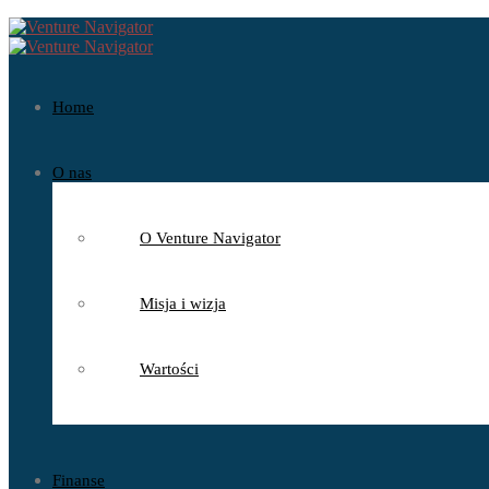
Home
O nas
O Venture Navigator
Misja i wizja
Wartości
Finanse