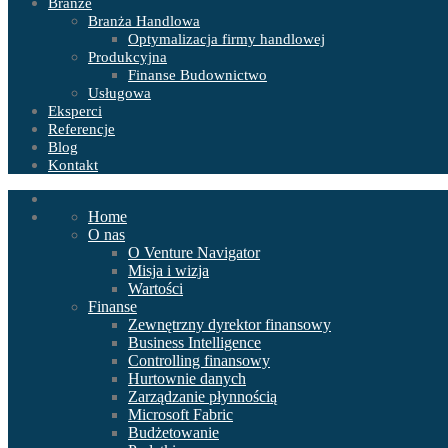
Branże
Branża Handlowa
Optymalizacja firmy handlowej
Produkcyjna
Finanse Budownictwo
Usługowa
Eksperci
Referencje
Blog
Kontakt
Home
O nas
O Venture Navigator
Misja i wizja
Wartości
Finanse
Zewnętrzny dyrektor finansowy
Business Intelligence
Controlling finansowy
Hurtownie danych
Zarządzanie płynnością
Microsoft Fabric
Budżetowanie