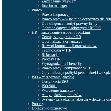
Zarządzanie ryzykiem
Interim manager
Prawo
Prawo korporacyjne
Prawo pracy – wsparcie i doradztwo dla fir
Due diligence i audyt prawny firmy
Ochrona danych osobowych / RODO
HR – zarządzanie zasobami ludzkimi
Zewnętrzny dyrektor HR
Optymalizacja organizacji
Rozwój kompetencji pracowników
Technologia w HR
Rekrutacja
Procesy HR
Wynagrodzenia i benefity
Prawo pracy i compliance w HR
Optymalizacja polityki personalnej i zarząd
ISO – zarządzanie jakością
Certyfikacja ISO
ISO 9001
Wdrożenie franczyzy
Audyt jakości i procesów
Systemy zarządzania jakością wdrożenia dla
Procesy
Doradztwo biznesowe