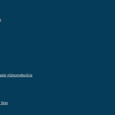
m
zanie różnorodnością
 firm