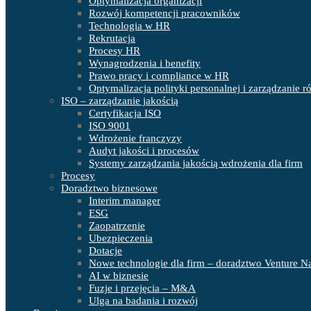
Optymalizacja organizacji
Rozwój kompetencji pracowników
Technologia w HR
Rekrutacja
Procesy HR
Wynagrodzenia i benefity
Prawo pracy i compliance w HR
Optymalizacja polityki personalnej i zarządzanie 
ISO – zarządzanie jakością
Certyfikacja ISO
ISO 9001
Wdrożenie franczyzy
Audyt jakości i procesów
Systemy zarządzania jakością wdrożenia dla firm
Procesy
Doradztwo biznesowe
Interim manager
ESG
Zaopatrzenie
Ubezpieczenia
Dotacje
Nowe technologie dla firm – doradztwo Venture N
AI w biznesie
Fuzje i przejęcia – M&A
Ulga na badania i rozwój