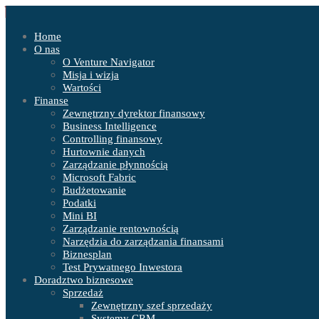
Home
O nas
O Venture Navigator
Misja i wizja
Wartości
Finanse
Zewnętrzny dyrektor finansowy
Business Intelligence
Controlling finansowy
Hurtownie danych
Zarządzanie płynnością
Microsoft Fabric
Budżetowanie
Podatki
Mini BI
Zarządzanie rentownością
Narzędzia do zarządzania finansami
Biznesplan
Test Prywatnego Inwestora
Doradztwo biznesowe
Sprzedaż
Zewnętrzny szef sprzedaży
Systemy CRM