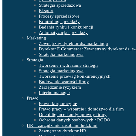
Strategia sprzedażowa
Eksport
Procesy sprzedażowe
Kontroling sprzedaży
Badania rynku i konkurencji
Automatyzacja sprzedaży
Marketing
Zewnętrzny dyrektor ds. marketingu
Dyrektor E Commerce: Zewnętrzny dyrektor ds. e-
Strategia marketingowa
Strategia
Tworzenie i wdrażanie strategii
Strategia marketingowa
Tworzenie przewag konkurencyjnych
Budowanie wartości firmy
Zarządzanie ryzykiem
Interim manager
Prawo
Prawo korporacyjne
Prawo pracy – wsparcie i doradztwo dla firm
Due diligence i audyt prawny firmy
Ochrona danych osobowych / RODO
HR – zarządzanie zasobami ludzkimi
Zewnętrzny dyrektor HR